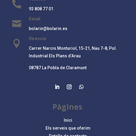

93 808 77 01
Email

bolarin@bolarin.es
Direcció

Carrer Narcis Monturiol, 15-21, Nau 7-8, Pol.
Industrial Els Plans d’Arau
08787 La Pobla de Claramunt
Pàgines
Inici
Els serveis que oferim
Detalls de contacte