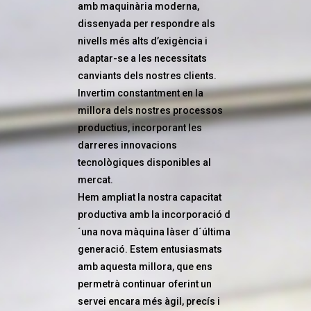
amb maquinària moderna,
dissenyada per respondre als
nivells més alts d’exigència i
adaptar-se a les necessitats
canviants dels nostres clients.
Invertim constantment en la
millora dels nostres processos
productius, incorporant les
darreres innovacions
tecnològiques disponibles al
mercat.
Hem ampliat la nostra capacitat
productiva amb la incorporació d
´una nova màquina làser d´última
generació. Estem entusiasmats
amb aquesta millora, que ens
permetrà continuar oferint un
servei encara més àgil, precís i